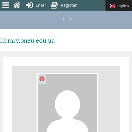
Enter
Register
English (UK)
library.oneu.edu.ua
MENU