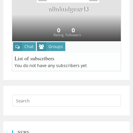
altahudgens43
offline
long ago
0
0
Rating
Followers
Chat
Groups
List of subscribers
You do not have any subscribers yet
NEWS