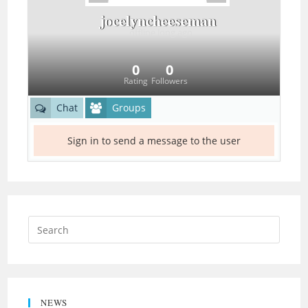
jocelyncheeseman
offline
long ago
0
0
Rating
Followers
Chat
Groups
Sign in to send a message to the user
NEWS