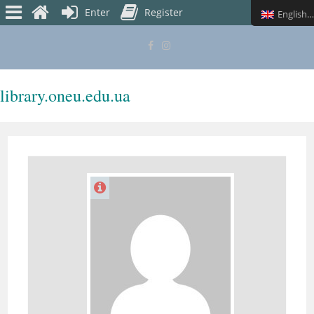
Enter
Register
English (UK)
library.oneu.edu.ua
MENU