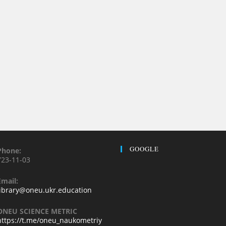
GOOGLE
Phone:
723-11-03
Email:
library@oneu.ukr.education
ONEU SCIENCE METRIC
https://t.me/oneu_naukometriy