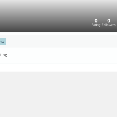
0
0
Rating
Followers
nts
ting