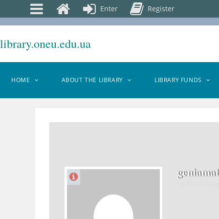
Enter
Register
library.oneu.edu.ua
HOME
ABOUT THE LIBRARY
LIBRARY FUNDS
geniama
offline
long