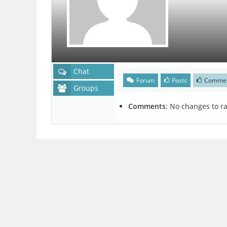
Chat
Forum
Posts
Comme
Groups
Comments
:
No changes to ra