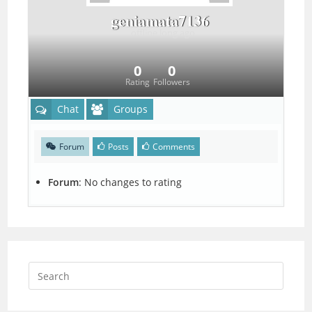
geniamata7136
offline
long ago
0
0
Rating
Followers
Chat
Groups
Forum
Posts
Comments
Forum
:
No changes to rating