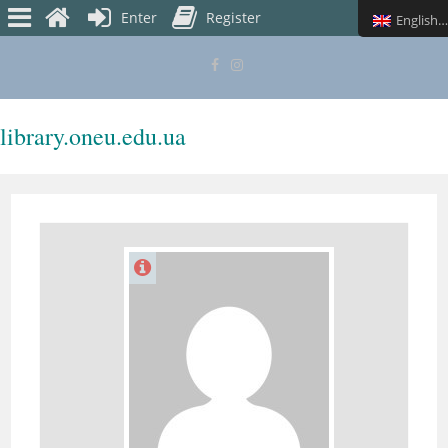
Enter
Register
English (UK)
library.oneu.edu.ua
MENU