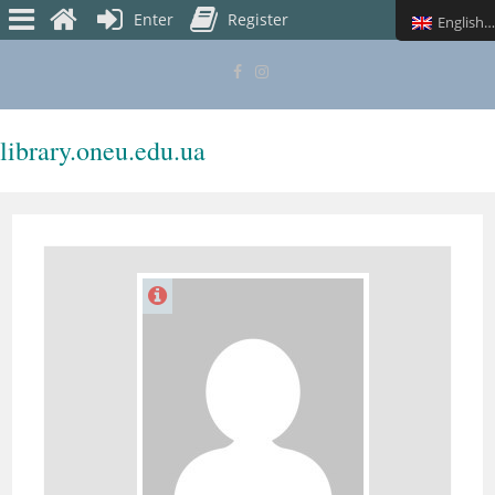
Enter
Register
English (UK)
library.oneu.edu.ua
MENU