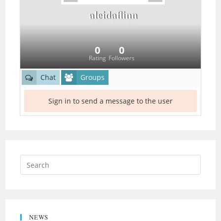
aleidaflinn
offline
long ago
0
0
Rating
Followers
Chat
Groups
Sign in to send a message to the user
NEWS