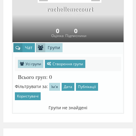
rachellemccourt
Офлайн Давно
0
0
Оцінка
Підписники
Чат
Групи
Усі групи
Створення групи
Всього груп: 0
Фільтрувати за:
Ім'я
Дата
Публікації
Користувачі
Групи не знайдені