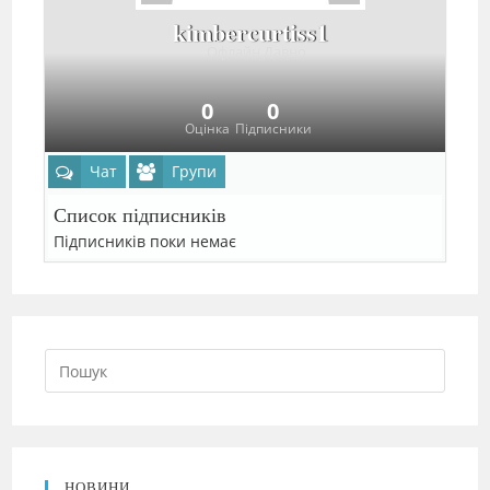
kimbercurtiss1
Офлайн Давно
0
0
Оцінка
Підписники
Чат
Групи
Список підписників
Підписників поки немає
НОВИНИ