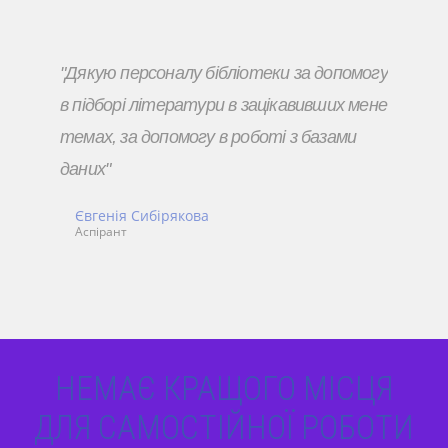
"Дякую персоналу бібліотеки за допомогу
в підборі літератури в зацікавивших мене
темах, за допомогу в роботі з базами
даних"
Євгенія Сибірякова
Аспірант
НЕМАЄ КРАЩОГО МІСЦЯ
ДЛЯ САМОСТІЙНОЇ РОБОТИ