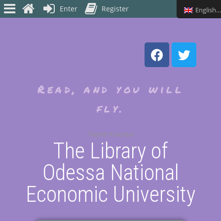
Enter
Register
English (UK)
Read, and you will
fly.
Пауло Коельо
The Library of
Odessa National
Economic University