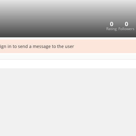
0
0
Rating
Followers
ign in to send a message to the user