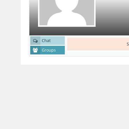
Chat
S
Groups