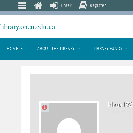
Enter
Register
library.oneu.edu.ua
HOME
ABOUT THE LIBRARY
LIBRARY FUNDS
klaus152
offline
long