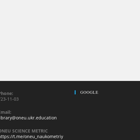
GOOGLE
Phone:
723-11-03
Email:
library@oneu.ukr.education
ONEU SCIENCE METRIC
https://t.me/oneu_naukometriy