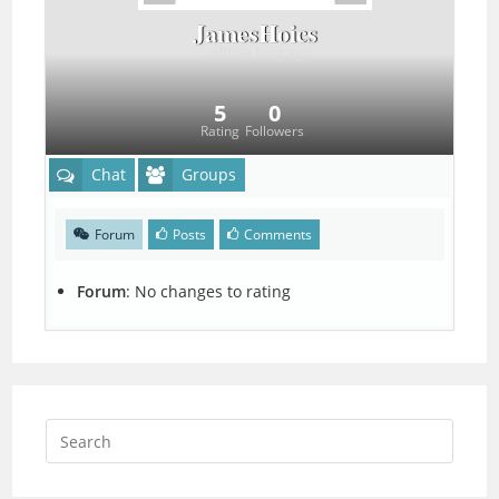
JamesHoics
offline
long ago
5
0
Rating
Followers
Chat
Groups
Forum
Posts
Comments
Forum
:
No changes to rating