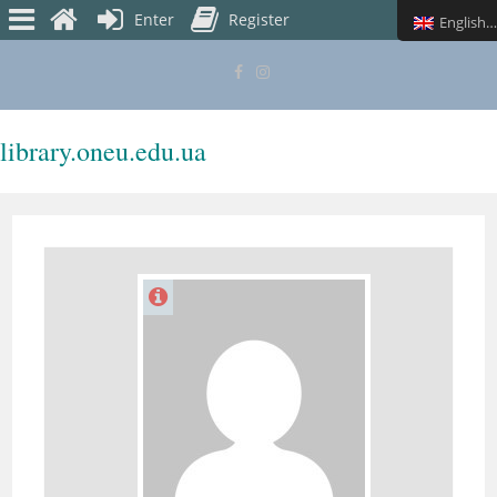
Enter
Register
English (UK)
library.oneu.edu.ua
MENU