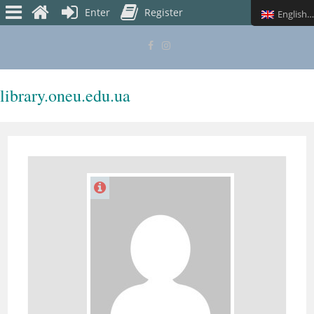
Enter
Register
English (UK)
library.oneu.edu.ua
MENU