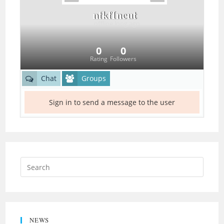
nfkfIncut
offline
long ago
0
0
Rating
Followers
Chat
Groups
Sign in to send a message to the user
NEWS