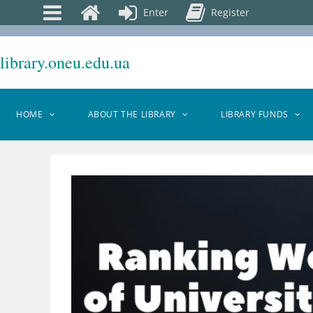
Enter
Register
library.oneu.edu.ua
HOME
ABOUT THE LIBRARY
LIBRARY FUNDS