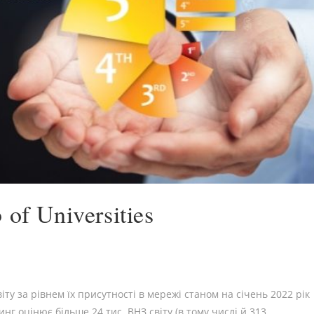
f Universities
у за рівнем їх присутності в мережі станом на січень 2022 рік
инг оцінює більше 24 тис. ВНЗ світу (в тому числі й 313