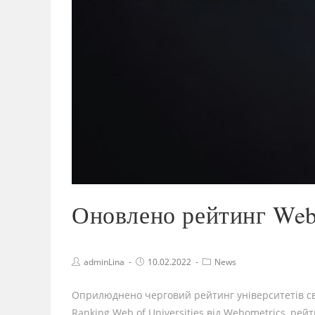
Оновлено рейтинг Web o
adminLina
10.02.2022
News
Оприлюднено черговий рейтинг університетів світ
Ranking Web of Universities від Webometrics, рейт