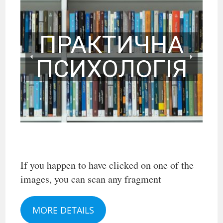
ПРАКТИЧНА
ПСИХОЛОГІЯ
ACCOUNTING,
AUDIT AND
292
TAXATION OF
МІЖНАРОДНІ
ПРАКТИЧНА
BUSINESS
ЕКОНОМІЧНІ
242 Туризм і
ПСИХОЛОГІЯ
ACTIVITIES
ВІДНОСИНИ
рекреація
If you happen to have clicked on one of the
images, you can scan any fragment
MORE DETAILS