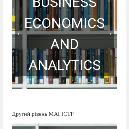
BUSINESS
ECONOMICS
AND
ANALYTICS
MANAGERIAL
ECONOMY AND
SOCIAL AND
BUSINESS
ECONOMY AND
MANAGEMENT
POLITICAL
ECONOMICS AND
COMPETITION
IN THE HR
ANALYSIS AND
ANALYTICS
POLICY
INDUSTRY
EXPERTISE
Другий рівень МАГІСТР