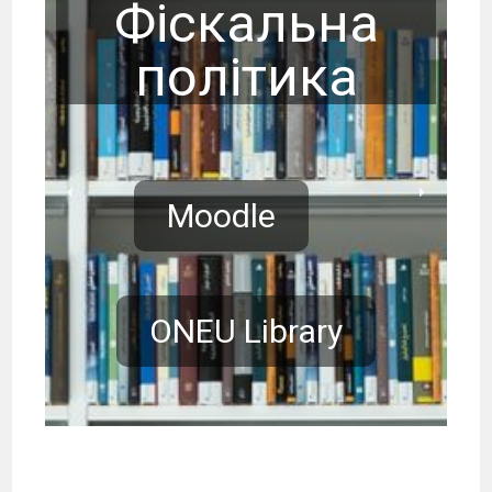
Фіскальна
політика
Moodle
ONEU Library
Банки в
Фінансовий
інноваційному
менеджмент
Професійний
Фіскальна
розвитку
страхових
фінансовий
політика
економіки
компаній
менеджмент