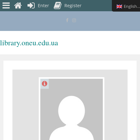
Enter
Register
English (UK)
library.oneu.edu.ua
MENU