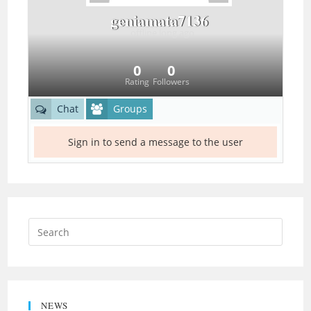
geniamata7136
offline
long ago
0
0
Rating
Followers
Chat
Groups
Sign in to send a message to the user
NEWS