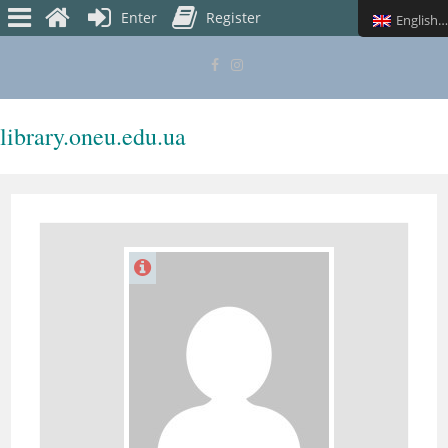
Enter
Register
English (UK)
library.oneu.edu.ua
MENU