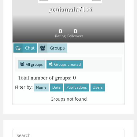
geniamata7136
offline
long ago
0
0
Rating
Followers
Chat
Groups
All groups
Groups created
Total number of groups
: 0
Filter by
:
Name
Date
Publications
Users
Groups not found