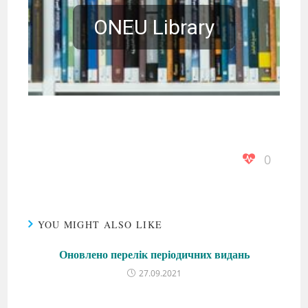
ONEU Library
Бухгалтерський
Економіка
Аудит
облік
Гроші та кредит
підприємства
0
YOU MIGHT ALSO LIKE
Оновлено перелік періодичних видань
27.09.2021