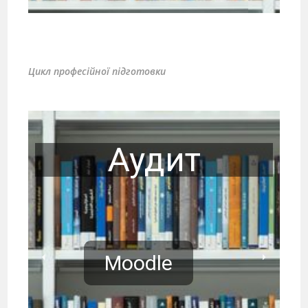
Вища
математика та
Загальна
Основи
теорія
економічна
академічного
ймовірностей
теорія
письма
Правознавство
Цикл професійної
підготовки
Аудит
Moodle