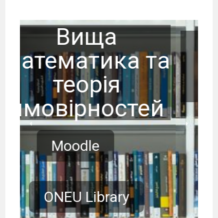
Загальна
а та
економічна
теорія
тей
Moodle
ONEU Library