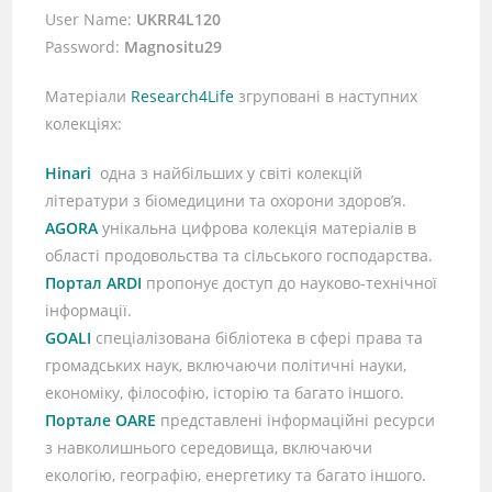
User Name:
UKRR4L120
Password:
Magnositu29
Матеріали
Research4Life
згруповані в наступних
колекціях:
Hinari
одна з найбільших у світі колекцій
літератури з біомедицини та охорони здоров’я.
AGORA
унікальна цифрова колекція матеріалів в
області продовольства та сільського господарства.
Портал ARDI
пропонує доступ до науково-технічної
інформації.
GOALI
спеціалізована бібліотека в сфері права та
громадських наук, включаючи політичні науки,
економіку, філософію, історію та багато іншого.
Портале OARE
представлені інформаційні ресурси
з навколишнього середовища, включаючи
екологію, географію, енергетику та багато іншого.