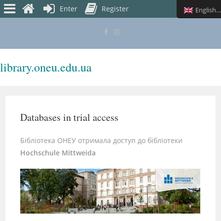
Enter
Register
English (UK)
library.oneu.edu.ua
MENU
Databases in trial access
Бібліотека ОНЕУ отримала доступ до бібліотеки
Hochschule Mittweida