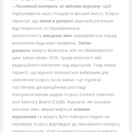
– Посилений контроль за змінами журналу:
Щоб
підтримувати наші стандарти високої якості, Scopus
гарантує, що
зміни в джерелі
(журналі) ретельно
відстежуються та перевіряються.
Автентичність
вихідних змін
перевіряється перед
внесенням будь-яких оновлень.
Зміни
джерела
можуть включати, але не обмежуватися
цим, зміни назви, ISSN, права власності або
редакційного контролю над журналом. Тому немає
гарантії, що журнал залишиться вибраним для
охоплення Scopus після зміни, і це підлягає
постійному дискреційному розгляду
Консультативною радою Scopus Content Selection
and Advisory Board (CSAB). Журнали, які зазнали
значних змін, вважатимуться
новими
журналами
та можуть бути повторно подані на
перевірку Scopus відповідно до звичайного процесу
перевірки назв. Щоб прийняти рішення прийняти