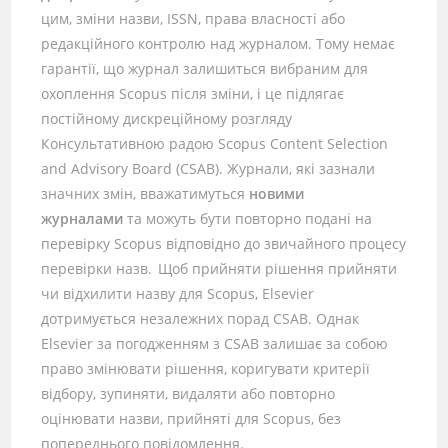
цим, зміни назви, ISSN, права власності або
редакційного контролю над журналом. Тому немає
гарантії, що журнал залишиться вибраним для
охоплення Scopus після зміни, і це підлягає
постійному дискреційному розгляду
Консультативною радою Scopus Content Selection
and Advisory Board (CSAB). Журнали, які зазнали
значних змін, вважатимуться
новими
журналами
та можуть бути повторно подані на
перевірку Scopus відповідно до звичайного процесу
перевірки назв. Щоб прийняти рішення прийняти
чи відхилити назву для Scopus, Elsevier
дотримується незалежних порад CSAB. Однак
Elsevier за погодженням з CSAB залишає за собою
право змінювати рішення, коригувати критерії
відбору, зупиняти, видаляти або повторно
оцінювати назви, прийняті для Scopus, без
попереднього повідомлення.