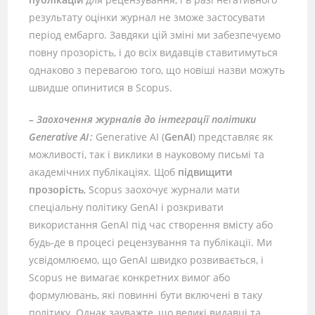
результату оцінки журнал не зможе застосувати
період ембарго. Завдяки цій зміні ми забезпечуємо
повну прозорість, і до всіх видавців ставитимуться
однаково з перевагою того, що новіші назви можуть
швидше опинитися в Scopus.
– Заохочення журналів до інтеграції політики
Generative AI :
Generative AI (
GenAI
) представляє як
можливості, так і виклики в науковому письмі та
академічних публікаціях. Щоб
підвищити
прозорість
, Scopus заохочує журнали мати
спеціальну політику GenAI і розкривати
використання GenAI під час створення вмісту або
будь-де в процесі рецензування та публікації. Ми
усвідомлюємо, що GenAI швидко розвивається, і
Scopus не вимагає конкретних вимог або
формулювань, які повинні бути включені в таку
політику. Однак зауважте, що великі видавці та