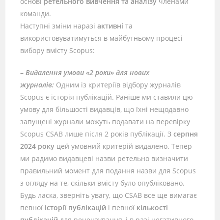
основі
ретельного вивчення та аналізу
членами
команди.
Наступні зміни наразі
активні
та
використовуватимуться в майбутньому процесі
вибору вмісту Scopus:
–
Видалення умови «2 роки» для нових
журналів:
Одним із критеріїв відбору журналів
Scopus є історія публікацій. Раніше ми ставили цю
умову для більшості видавців, що їхні нещодавно
запущені журнали можуть подавати на перевірку
Scopus CSAB лише після 2 років публікації. З
серпня
2024 року
цей умовний критерій видалено. Тепер
ми радимо видавцеві назви ретельно визначити
правильний момент для подання назви для Scopus
з огляду на те, скільки вмісту було опубліковано.
Будь ласка, зверніть увагу, що CSAB все ще вимагає
певної
історії публікацій
і певної
кількості
публікацій
для рецензування, і в разі негативного