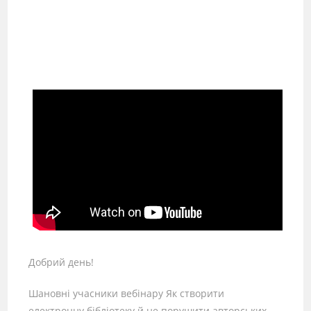
Добрий день!
Шановні учасники вебінару Як створити
електронну бібліотеку й не порушити авторських