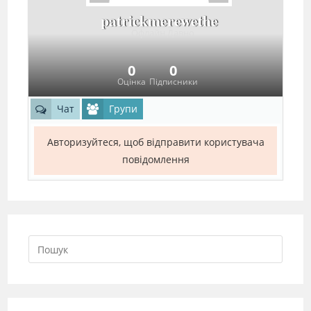
patrickmerewethe
Офлайн Давно
0
0
Оцінка
Підписники
Чат
Групи
Авторизуйтеся, щоб відправити користувача
повідомлення