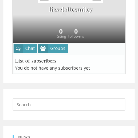
lieselottesmiley
offline
long ago
0
0
Rating
Followers
Chat
Groups
List of subscribers
You do not have any subscribers yet
NEWS