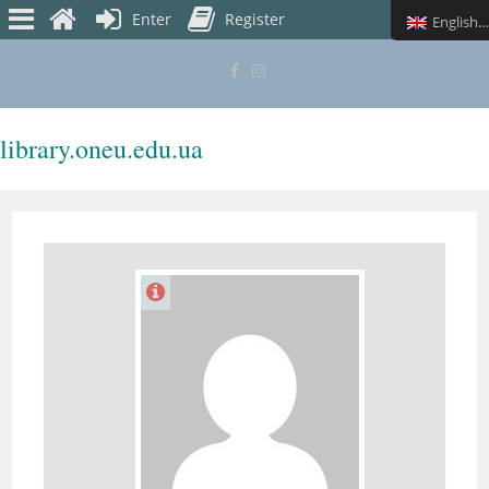
Enter
Register
English (UK)
library.oneu.edu.ua
MENU