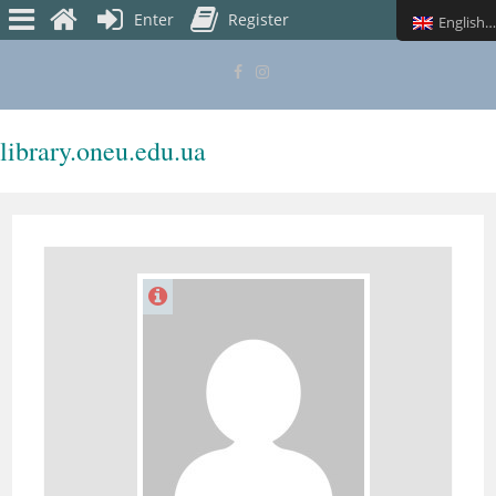
Enter
Register
English (UK)
library.oneu.edu.ua
MENU