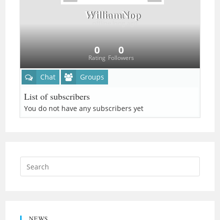
WilliamNop
offline
long ago
0
0
Rating
Followers
Chat
Groups
List of subscribers
You do not have any subscribers yet
NEWS