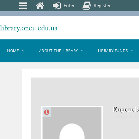
Enter
Register
library.oneu.edu.ua
HOME
ABOUT THE LIBRARY
LIBRARY FUNDS
EugeneB
offline
long