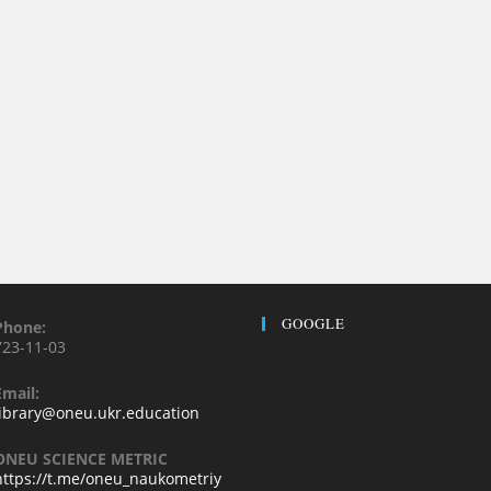
GOOGLE
Phone:
723-11-03
Email:
library@oneu.ukr.education
ONEU SCIENCE METRIC
https://t.me/oneu_naukometriy