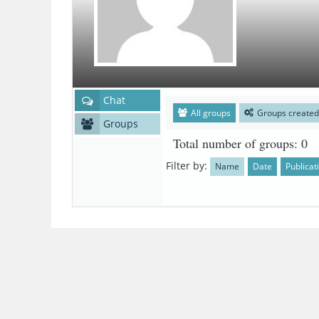
Chat
All groups
Groups created
Groups
Total number of groups
: 0
Filter by
:
Name
Date
Publicat