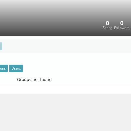
0
0
Rating
Followers
ions
Users
Groups not found