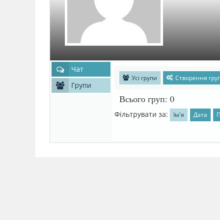
Чат
Усі групи
Створення гру
Групи
Всього груп: 0
Фільтрувати за:
Ім'я
Дата
П