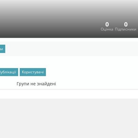
0
0
Оцінка
Підписники
пи
ублікації
Користувачі
Групи не знайдені