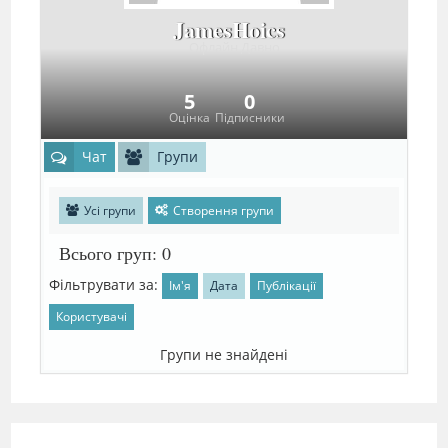
JamesHoics
Офлайн Давно
5
0
Оцінка
Підписники
Чат
Групи
Усі групи
Створення групи
Всього груп: 0
Фільтрувати за:
Ім'я
Дата
Публікації
Користувачі
Групи не знайдені