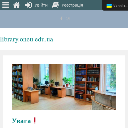
Увійти
Реєстрація
Українська
library.oneu.edu.ua
МЕНЮ
Увага