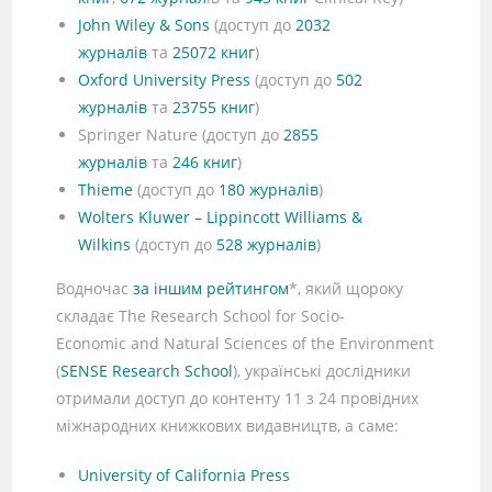
John Wiley & Sons
(доступ до
2032
журналів
та
25072 книг
)
Oxford University Press
(доступ до
502
журналів
та
23755 книг
)
Springer Nature (доступ до
2855
журналів
та
246 книг
)
Thieme
(доступ до
180 журналів
)
Wolters Kluwer – Lippincott Williams &
Wilkins
(доступ до
528 журналів
)
Водночас
за іншим рейтингом
*, який щороку
складає The Research School for Socio-
Economic and Natural Sciences of the Environment
(
SENSE Research School
), українські дослідники
отримали доступ до контенту 11 з 24 провідних
міжнародних книжкових видавництв, а саме:
University of California Press