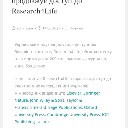
продовжує доступ до
Research4Life
adminLina
14.06.2023
Новини
Українським науковцям стала доступною
більшість контенту Research4Life, обсяг контенту
платформи досяг 200 тис. одиниць – журналів,
книг, баз даних
Через портал Research4Life надається доступ до
електронних колекції книг і журналів
міжнародних видавництв
Elsevier
,
Springer
Nature
,
John Wiley & Sons
,
Taylor &
Francis
,
Emerald
,
Sage Publications
,
Oxford
University Press,
Cambridge University Press
,
IOP
Publishing
та
інші