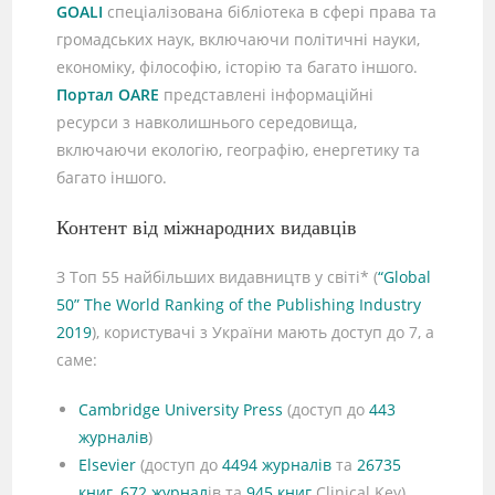
GOALI
спеціалізована бібліотека в сфері права та
громадських наук, включаючи політичні науки,
економіку, філософію, історію та багато іншого.
Портал OARE
представлені інформаційні
ресурси з навколишнього середовища,
включаючи екологію, географію, енергетику та
багато іншого.
Контент від міжнародних видавців
З Топ 55 найбільших видавництв у світі* (
“Global
50” The World Ranking of the Publishing Industry
2019
), користувачі з України мають доступ до 7, а
саме:
Cambridge University Press
(доступ до
443
журналів
)
Elsevier
(доступ до
4494 журналів
та
26735
книг
,
672 журнал
ів та
945 книг
Clinical Key)