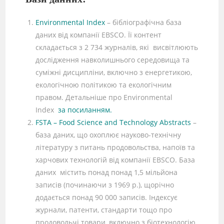
Environmental Index
– бібліографічна база
даних від компанії EBSCO. Її контент
складається з 2 734 журналів, які висвітлюють
дослідження навколишнього середовища та
суміжні дисципліни, включно з енергетикою,
екологічною політикою та екологічним
правом. Детальніше про Environmental
Index
за посиланням.
FSTA – Food Science and Technology Abstracts
–
база даних, що охоплює науково-технічну
літературу з питань продовольства, напоїв та
харчових технологій від компанії EBSCO. База
даних містить понад понад 1,5 мільйона
записів (починаючи з 1969 р.), щорічно
додається понад 90 000 записів. Індексує
журнали, патенти, стандарти тощо про
продовольчі товари, включно з біотехнологію,