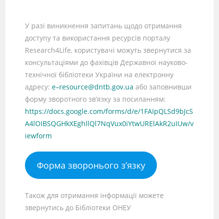
У разі виникнення запитань щодо отримання
доступу та використання ресурсів порталу
Research4Life, користувачі можуть звернутися за
консультаціями до фахівців Державної науково-
технічної бібліотеки України на електронну
адресу:
e–resource@dntb.gov.ua
або заповнивши
форму зворотного зв’язку за посиланням:
https://docs.google.com/forms/d/e/1FAIpQLSd9bJcS
A4lOIBSQGHkXEghllQl7NqVux0iYtwURElAkR2uIUw/v
iewform
Форма зворонього з’язку
Також для отримання інформації можете
звернутись до Бібліотеки ОНЕУ