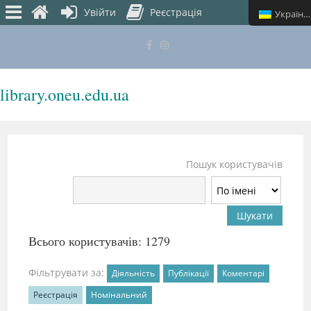
Увійти
Реєстрація
Українська
library.oneu.edu.ua
МЕНЮ
Пошук користувачів
Всього користувачів: 1279
Фільтрувати за:
Діяльність
Публікації
Коментарі
Реєстрація
Номінальний