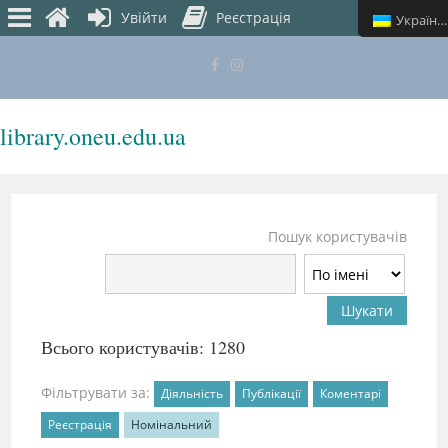
Увійти
Реєстрація
Українська
library.oneu.edu.ua
МЕНЮ
Пошук користувачів
Всього користувачів: 1280
Фільтрувати за:
Діяльність
Публікації
Коментарі
Реєстрація
Номінальний