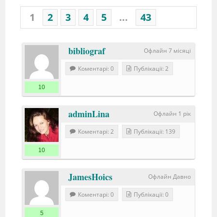
1
2
3
4
5
...
43
bibliograf
Офлайн 7 місяці
Коментарі: 0
Публікації: 2
10
adminLina
Офлайн 1 рік
Коментарі: 2
Публікації: 139
10
JamesHoics
Офлайн Давно
Коментарі: 0
Публікації: 0
5