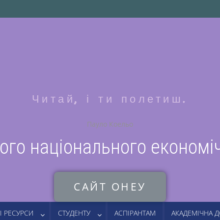
Читай, і ти полетиш.
Пауло Коельо
ого національного економі
САЙТ ОНЕУ
І РЕСУРСИ
СТУДЕНТУ
АСПІРАНТАМ
АКАДЕМІЧНА 