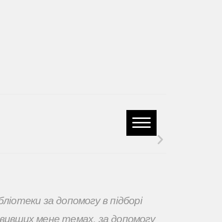
бліотеки за допомогу в підборі
авивших мене темах, за допомогу