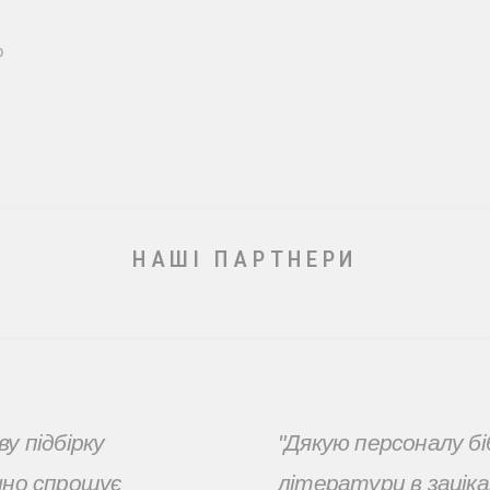
о
НАШІ ПАРТНЕРИ
у підбірку
"Дякую персоналу бі
чно спрощує
літератури в зацік