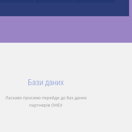
Бази даних
Ласкаво просимо перейди до баз даних
партнерів ОНЕУ