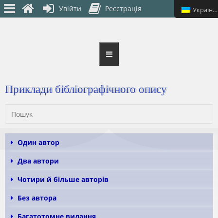
Увійти
Реєстрація
Українська
Приклади бібліографічного опису
Один автор
Два автори
Чотири й більше авторів
Без автора
Багатотомне видання