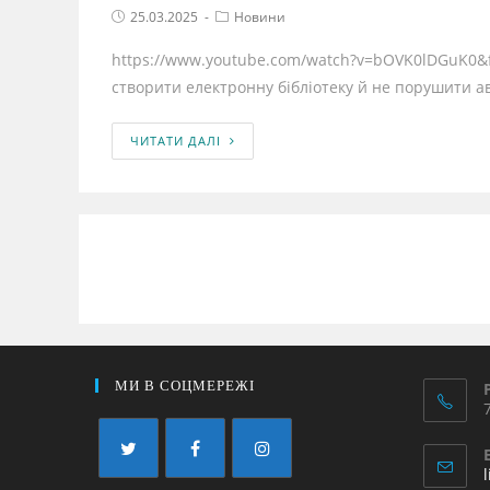
25.03.2025
Новини
https://www.youtube.com/watch?v=bOVK0lDGuK0&f
створити електронну бібліотеку й не порушити ав
ЧИТАТИ ДАЛІ
МИ В СОЦМЕРЕЖІ