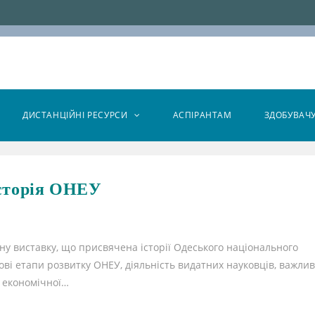
ДИСТАНЦІЙНІ РЕСУРСИ
АСПІРАНТАМ
ЗДОБУВАЧ
історія ОНЕУ
ну виставку, що присвячена історії Одеського національного
ві етапи розвитку ОНЕУ, діяльність видатних науковців, важлив
я економічної…