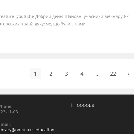
eature=youtu.be Добрий день! Шановні учасники вебінару Як
торських прав?, дякуємо, що були з нами.
1
2
3
4
…
22
GOOGLE
Phone:
723-11-03
Email:
library@oneu.ukr.education