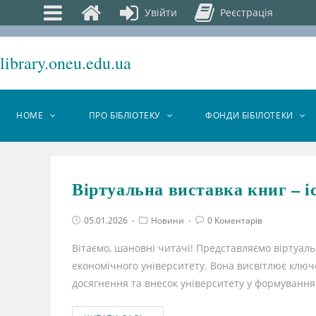
Увійти
Реєстрація
library.oneu.edu.ua
HOME
ПРО БІБЛІОТЕКУ
ФОНДИ БІБІЛОТЕКИ
Віртуальна виставка книг – 
05.01.2026
Новини
0 Коментарів
Вітаємо, шановні читачі! Представляємо віртуаль
економічного університету. Вона висвітлює ключо
досягнення та внесок університету у формуванн