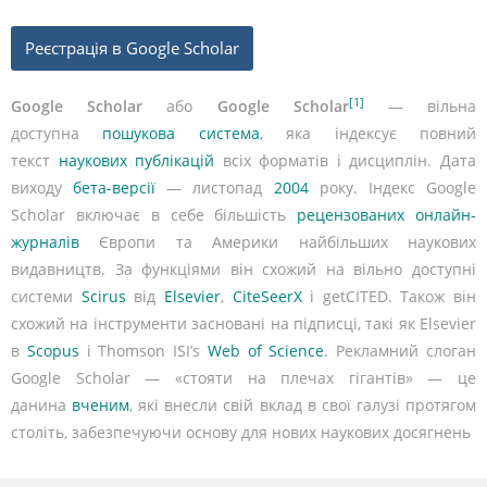
Реєстрація в Google Scholar
[1]
Google Scholar
або
Google Scholar
— вільна
доступна
пошукова система
, яка індексує повний
текст
наукових публікацій
всіх форматів і дисциплін. Дата
виходу
бета-версії
— листопад
2004
року. Індекс Google
Scholar включає в себе більшість
рецензованих
онлайн-
журналів
Європи та Америки найбільших наукових
видавництв. За функціями він схожий на вільно доступні
системи
Scirus
від
Elsevier
,
CiteSeerX
і getCITED. Також він
схожий на інструменти засновані на підписці, такі як Elsevier
в
Scopus
і Thomson ISI’s
Web of Science
. Рекламний слоган
Google Scholar — «стояти на плечах гігантів» — це
данина
вченим
, які внесли свій вклад в свої галузі протягом
століть, забезпечуючи основу для нових наукових досягнень