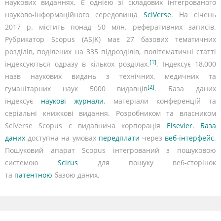
наукових виданнях. Є однією зі складових інтегрованого
науково-інформаційного середовища
SciVerse
. На січень
2017 р. містить понад 50 млн. реферативних записів.
Рубрикатор Scopus (ASJK) має 27 базових тематичних
розділів, поділених на 335 підрозділів, політематичні статті
[1]
індексуються одразу в кількох розділах.
. Індексує 18,000
назв наукових видань з технічних, медичних та
[2]
гуманітарних наук 5000 видавців
. База даних
індексує
наукові журнали
, матеріали конференцій та
серіальні книжкові видання. Розробником та власником
SciVerse Scopus є видавнича корпорація
Elsevier
.
База
даних
доступна на умовах
передплати
через
веб-інтерфейс
.
Пошуковий апарат Scopus інтегрований з пошуковою
системою
Scirus
для пошуку веб-сторінок
та
патентною
базою даних.