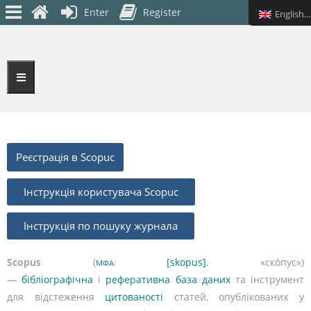
Enter
Register
English (UK)
Реєстрація в Scopuc
Інструкція користувача Scopuc
Інструкція по пошуку журнала
Scopus
(
[skopus]
, «ско́пус»)
МФА
:
—
бібліографічна
і
реферативна
база даних
та інструмент
для відстеження
цитованості
статей, опублікованих у